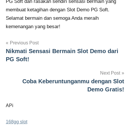
PG Soft dan rasakan sendiri sensasi bermain yang
membuat ketagihan dengan Slot Demo PG Soft.
Selamat bermain dan semoga Anda meraih
kemenangan yang besar!
Post
Previous Post
Nikmati Sensasi Bermain Slot Demo dari
navigation
PG Soft!
Next Post
Coba Keberuntunganmu dengan Slot
Demo Gratis!
APi
168gg slot