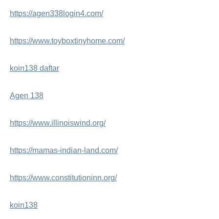
https://agen338login4.com/
https://www.toyboxtinyhome.com/
koin138 daftar
Agen 138
https://www.illinoiswind.org/
https://mamas-indian-land.com/
https://www.constitutioninn.org/
koin138