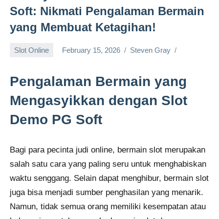
Soft: Nikmati Pengalaman Bermain
yang Membuat Ketagihan!
Slot Online
February 15, 2026
Steven Gray
Pengalaman Bermain yang
Mengasyikkan dengan Slot
Demo PG Soft
Bagi para pecinta judi online, bermain slot merupakan
salah satu cara yang paling seru untuk menghabiskan
waktu senggang. Selain dapat menghibur, bermain slot
juga bisa menjadi sumber penghasilan yang menarik.
Namun, tidak semua orang memiliki kesempatan atau