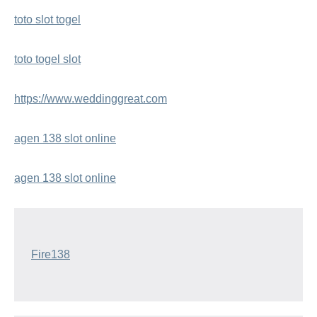
toto slot togel
toto togel slot
https://www.weddinggreat.com
agen 138 slot online
agen 138 slot online
Fire138