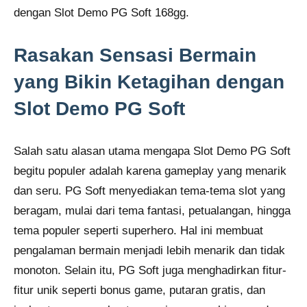
dengan Slot Demo PG Soft 168gg.
Rasakan Sensasi Bermain
yang Bikin Ketagihan dengan
Slot Demo PG Soft
Salah satu alasan utama mengapa Slot Demo PG Soft
begitu populer adalah karena gameplay yang menarik
dan seru. PG Soft menyediakan tema-tema slot yang
beragam, mulai dari tema fantasi, petualangan, hingga
tema populer seperti superhero. Hal ini membuat
pengalaman bermain menjadi lebih menarik dan tidak
monoton. Selain itu, PG Soft juga menghadirkan fitur-
fitur unik seperti bonus game, putaran gratis, dan