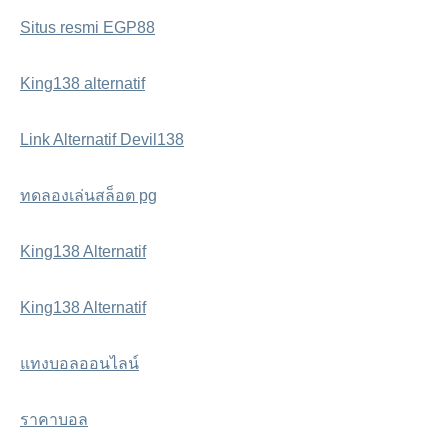
Situs resmi EGP88
King138 alternatif
Link Alternatif Devil138
ทดลองเล่นสล็อต pg
King138 Alternatif
King138 Alternatif
แทงบอลออนไลน์
ราคาบอล