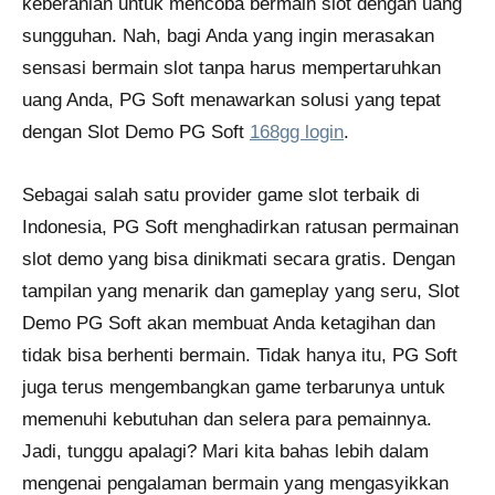
keberanian untuk mencoba bermain slot dengan uang
sungguhan. Nah, bagi Anda yang ingin merasakan
sensasi bermain slot tanpa harus mempertaruhkan
uang Anda, PG Soft menawarkan solusi yang tepat
dengan Slot Demo PG Soft
168gg login
.
Sebagai salah satu provider game slot terbaik di
Indonesia, PG Soft menghadirkan ratusan permainan
slot demo yang bisa dinikmati secara gratis. Dengan
tampilan yang menarik dan gameplay yang seru, Slot
Demo PG Soft akan membuat Anda ketagihan dan
tidak bisa berhenti bermain. Tidak hanya itu, PG Soft
juga terus mengembangkan game terbarunya untuk
memenuhi kebutuhan dan selera para pemainnya.
Jadi, tunggu apalagi? Mari kita bahas lebih dalam
mengenai pengalaman bermain yang mengasyikkan