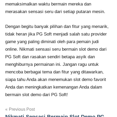
memaksimalkan waktu bermain mereka dan
merasakan sensasi seru dari setiap putaran mesin.
Dengan begitu banyak pilihan dan fitur yang menarik,
tidak heran jika PG Soft menjadi salah satu provider
game yang paling diminati oleh para pemain judi
online. Nikmati sensasi seru bermain slot demo dari
PG Soft dan rasakan sendiri betapa asyik dan
menghiburnya permainan ini. Jangan ragu untuk
mencoba berbagai tema dan fitur yang ditawarkan,
siapa tahu Anda akan menemukan slot demo favorit
Anda dan meningkatkan kemenangan Anda dalam
bermain slot demo dari PG Soft!
Post
Previous Post
Nikmati Sensasi Bermain Slot Demo PG