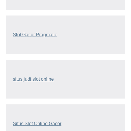
Slot Gacor Pragmatic
situs judi slot online
Situs Slot Online Gacor