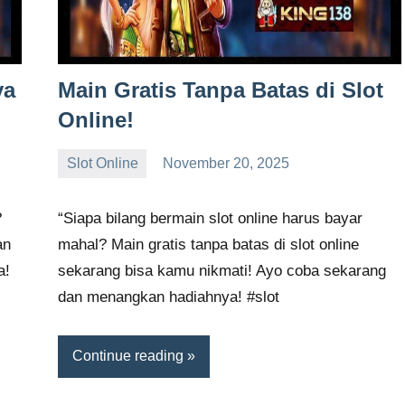
ya
Main Gratis Tanpa Batas di Slot
Online!
Slot Online
November 20, 2025
Steven
Gray
?
“Siapa bilang bermain slot online harus bayar
an
mahal? Main gratis tanpa batas di slot online
a!
sekarang bisa kamu nikmati! Ayo coba sekarang
dan menangkan hadiahnya! #slot
Continue reading