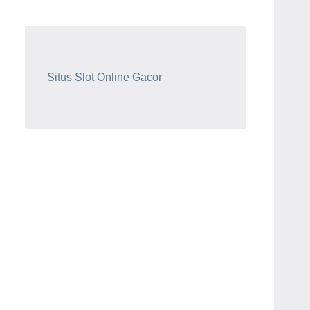
Situs Slot Online Gacor