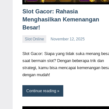
Slot Gacor: Rahasia
Menghasilkan Kemenangan
Besar!
Slot Online
November 12, 2025
Steven
Gray
Slot Gacor: Siapa yang tidak suka menang bes
saat bermain slot? Dengan beberapa trik dan
strategi, kamu bisa mencapai kemenangan bes
dengan mudah!
Continue reading