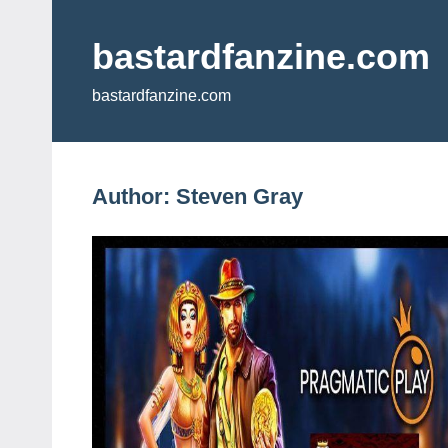
Skip
to
bastardfanzine.com
content
bastardfanzine.com
Author:
Steven Gray