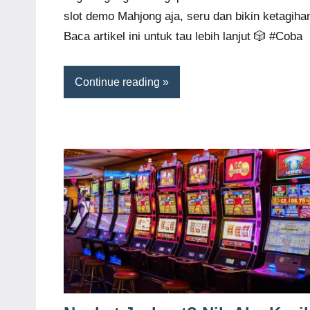
slot demo Mahjong aja, seru dan bikin ketagiha
Baca artikel ini untuk tau lebih lanjut 🎲 #Coba
Continue reading