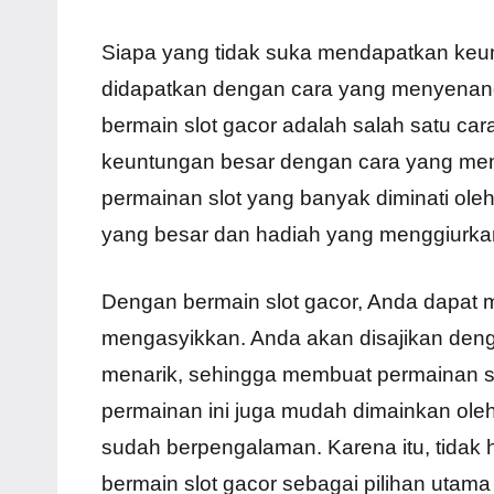
Siapa yang tidak suka mendapatkan keun
didapatkan dengan cara yang menyenangk
bermain slot gacor adalah salah satu ca
keuntungan besar dengan cara yang men
permainan slot yang banyak diminati ole
yang besar dan hadiah yang menggiurka
Dengan bermain slot gacor, Anda dapat
mengasyikkan. Anda akan disajikan den
menarik, sehingga membuat permainan s
permainan ini juga mudah dimainkan ole
sudah berpengalaman. Karena itu, tidak 
bermain slot gacor sebagai pilihan utam