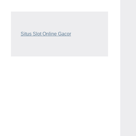
Situs Slot Online Gacor