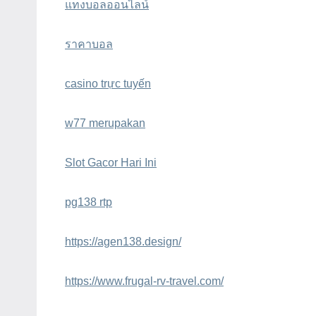
แทงบอลออนไลน์
ราคาบอล
casino trực tuyến
w77 merupakan
Slot Gacor Hari Ini
pg138 rtp
https://agen138.design/
https://www.frugal-rv-travel.com/