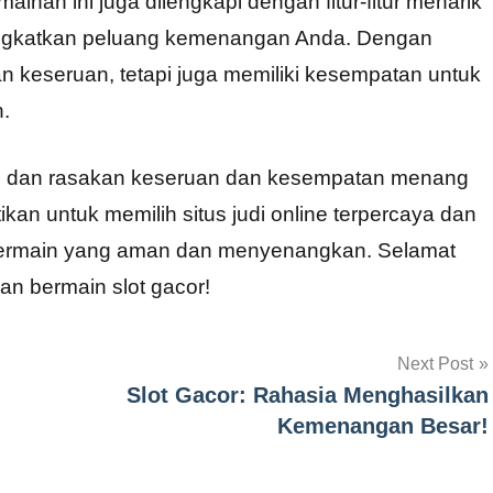
mainan ini juga dilengkapi dengan fitur-fitur menarik
ningkatkan peluang kemenangan Anda. Dengan
n keseruan, tetapi juga memiliki kesempatan untuk
.
ng dan rasakan keseruan dan kesempatan menang
kan untuk memilih situs judi online terpercaya dan
bermain yang aman dan menyenangkan. Selamat
n bermain slot gacor!
Next Post
Slot Gacor: Rahasia Menghasilkan
Kemenangan Besar!