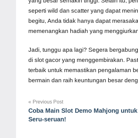
yang besar semakin tinggi. Selain itu, per
seperti wild dan scatter yang dapat me
begitu, Anda tidak hanya dapat merasaka
memenangkan hadiah yang menggiurkan
Jadi, tunggu apa lagi? Segera bergabu
di slot gacor yang menggembirakan. Pasti
terbaik untuk memastikan pengalaman 
bermain dan raih keuntungan besar denga
Post
Previous Post
Coba Main Slot Demo Mahjong untuk
navigation
Seru-seruan!