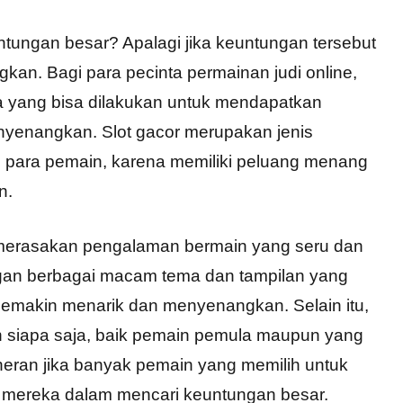
tungan besar? Apalagi jika keuntungan tersebut
an. Bagi para pecinta permainan judi online,
ra yang bisa dilakukan untuk mendapatkan
yenangkan. Slot gacor merupakan jenis
h para pemain, karena memiliki peluang menang
n.
 merasakan pengalaman bermain yang seru dan
gan berbagai macam tema dan tampilan yang
emakin menarik dan menyenangkan. Selain itu,
h siapa saja, baik pemain pemula maupun yang
heran jika banyak pemain yang memilih untuk
a mereka dalam mencari keuntungan besar.