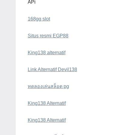
APi
168gg slot
Situs resmi EGP88
King138 alternatif
Link Alternatif Devil138
ทดลองเล่นสล็อต pg
King138 Alternatif
King138 Alternatif