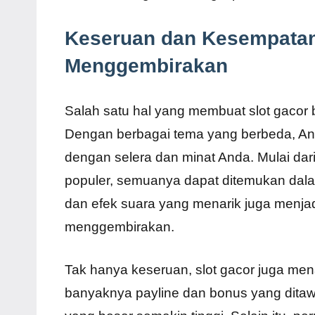
Keseruan dan Kesempatan
Menggembirakan
Salah satu hal yang membuat slot gacor 
Dengan berbagai tema yang berbeda, An
dengan selera dan minat Anda. Mulai dar
populer, semuanya dapat ditemukan dalam 
dan efek suara yang menarik juga menja
menggembirakan.
Tak hanya keseruan, slot gacor juga m
banyaknya payline dan bonus yang dit