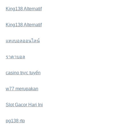
King138 Alternatif
King138 Alternatif
แทงบอลออนไลน์
ราคาบอล
casino trực tuyến
w77 merupakan
Slot Gacor Hari Ini
pg138 rtp