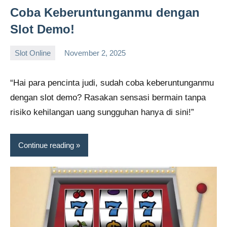
Coba Keberuntunganmu dengan
Slot Demo!
Slot Online
November 2, 2025
Steven
Gray
“Hai para pencinta judi, sudah coba keberuntunganmu
dengan slot demo? Rasakan sensasi bermain tanpa
risiko kehilangan uang sungguhan hanya di sini!”
Continue reading