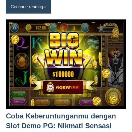
Continue reading
Coba Keberuntunganmu dengan
Slot Demo PG: Nikmati Sensasi