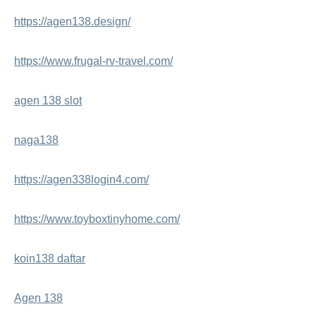
https://agen138.design/
https://www.frugal-rv-travel.com/
agen 138 slot
naga138
https://agen338login4.com/
https://www.toyboxtinyhome.com/
koin138 daftar
Agen 138