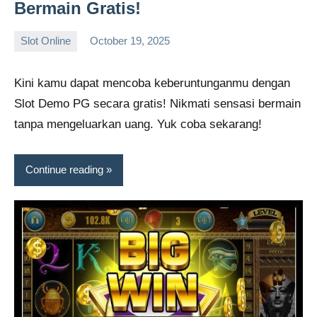
Bermain Gratis!
Slot Online
October 19, 2025
Steven
Gray
Kini kamu dapat mencoba keberuntunganmu dengan
Slot Demo PG secara gratis! Nikmati sensasi bermain
tanpa mengeluarkan uang. Yuk coba sekarang!
Continue reading