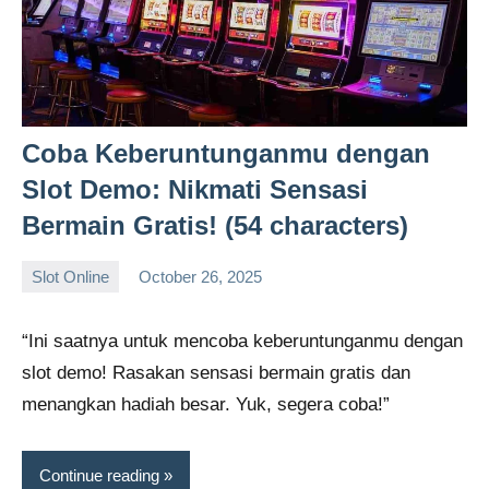
Coba Keberuntunganmu dengan
Slot Demo: Nikmati Sensasi
Bermain Gratis! (54 characters)
Slot Online
October 26, 2025
Steven
Gray
“Ini saatnya untuk mencoba keberuntunganmu dengan
slot demo! Rasakan sensasi bermain gratis dan
menangkan hadiah besar. Yuk, segera coba!”
Continue reading