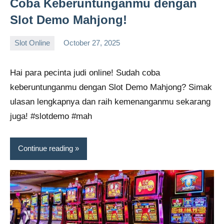
Coba Keberuntunganmu dengan
Slot Demo Mahjong!
Slot Online
October 27, 2025
Steven
Gray
Hai para pecinta judi online! Sudah coba
keberuntunganmu dengan Slot Demo Mahjong? Simak
ulasan lengkapnya dan raih kemenanganmu sekarang
juga! #slotdemo #mah
Continue reading