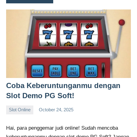
Coba Keberuntunganmu dengan
Slot Demo PG Soft!
Slot Online
October 24, 2025
Steven
Gray
Hai, para penggemar judi online! Sudah mencoba
keberuntunganmu dengan slot demo PG Soft? Jangan