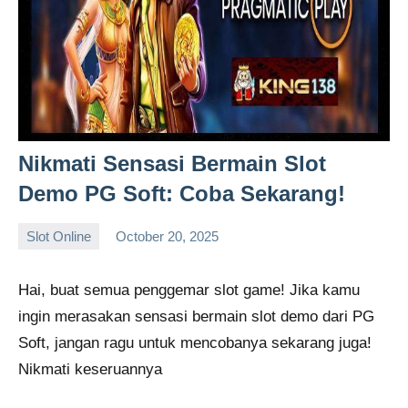
Nikmati Sensasi Bermain Slot
Demo PG Soft: Coba Sekarang!
Slot Online
October 20, 2025
Steven
Gray
Hai, buat semua penggemar slot game! Jika kamu
ingin merasakan sensasi bermain slot demo dari PG
Soft, jangan ragu untuk mencobanya sekarang juga!
Nikmati keseruannya