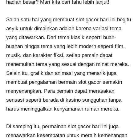
hadiah besar? Mari kita cari tahu lebih lanjut!
Salah satu hal yang membuat slot gacor hari ini begitu
asyik untuk dimainkan adalah karena variasi tema
yang ditawarkan. Dari tema klasik seperti buah-
buahan hingga tema yang lebih modern seperti film,
musik, dan karakter fiksi, setiap pemain dapat
menemukan tema yang sesuai dengan minat mereka.
Selain itu, grafik dan animasi yang menarik juga
membuat pengalaman bermain slot gacor semakin
menyenangkan. Para pemain dapat merasakan
sensasi seperti berada di kasino sungguhan tanpa
harus meninggalkan kenyamanan rumah mereka.
Di samping itu, permainan slot gacor hari ini juga
menawarkan kesempatan untuk meraih kemenangan