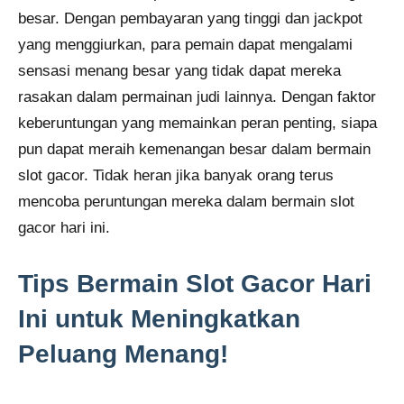
besar. Dengan pembayaran yang tinggi dan jackpot
yang menggiurkan, para pemain dapat mengalami
sensasi menang besar yang tidak dapat mereka
rasakan dalam permainan judi lainnya. Dengan faktor
keberuntungan yang memainkan peran penting, siapa
pun dapat meraih kemenangan besar dalam bermain
slot gacor. Tidak heran jika banyak orang terus
mencoba peruntungan mereka dalam bermain slot
gacor hari ini.
Tips Bermain Slot Gacor Hari
Ini untuk Meningkatkan
Peluang Menang!