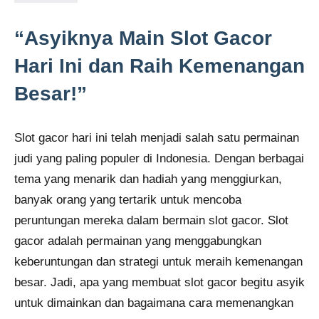
“Asyiknya Main Slot Gacor
Hari Ini dan Raih Kemenangan
Besar!”
Slot gacor hari ini telah menjadi salah satu permainan
judi yang paling populer di Indonesia. Dengan berbagai
tema yang menarik dan hadiah yang menggiurkan,
banyak orang yang tertarik untuk mencoba
peruntungan mereka dalam bermain slot gacor. Slot
gacor adalah permainan yang menggabungkan
keberuntungan dan strategi untuk meraih kemenangan
besar. Jadi, apa yang membuat slot gacor begitu asyik
untuk dimainkan dan bagaimana cara memenangkan