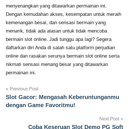
menyenangkan yang ditawarkan permainan ini.
Dengan kemudahan akses, kesempatan untuk meraih
kemenangan besar, dan sensasi bermain yang
menarik, tidak ada alasan untuk tidak mencoba
bermain slot online. Jadi tunggu apa lagi? Segera
daftarkan diri Anda di salah satu platform perjudian
online dan rasakan serunya bermain slot online serta
nikmati sensasi menang besar yang ditawarkan
permainan ini.
Post
Previous Post
Slot Gacor: Mengasah Keberuntunganmu
navigation
dengan Game Favoritmu!
Next Post
Coba Keseruan Slot Demo PG Soft