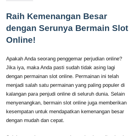
Raih Kemenangan Besar
dengan Serunya Bermain Slot
Online!
Apakah Anda seorang penggemar perjudian online?
Jika iya, maka Anda pasti sudah tidak asing lagi
dengan permainan slot online. Permainan ini telah
menjadi salah satu permainan yang paling populer di
kalangan para penjudi online di seluruh dunia. Selain
menyenangkan, bermain slot online juga memberikan
kesempatan untuk mendapatkan kemenangan besar
dengan mudah dan cepat.