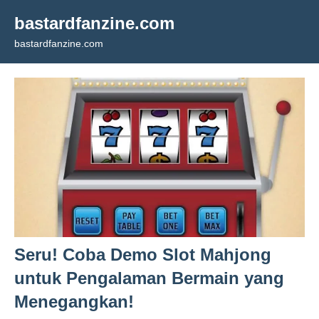
Skip
bastardfanzine.com
to
bastardfanzine.com
content
Seru! Coba Demo Slot Mahjong
untuk Pengalaman Bermain yang
Menegangkan!