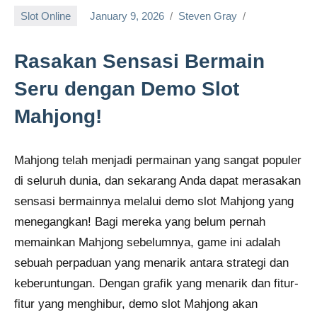
Slot Online
January 9, 2026
Steven Gray
Rasakan Sensasi Bermain
Seru dengan Demo Slot
Mahjong!
Mahjong telah menjadi permainan yang sangat populer
di seluruh dunia, dan sekarang Anda dapat merasakan
sensasi bermainnya melalui demo slot Mahjong yang
menegangkan! Bagi mereka yang belum pernah
memainkan Mahjong sebelumnya, game ini adalah
sebuah perpaduan yang menarik antara strategi dan
keberuntungan. Dengan grafik yang menarik dan fitur-
fitur yang menghibur, demo slot Mahjong akan