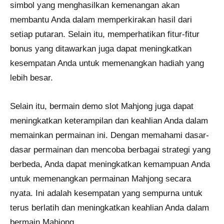
simbol yang menghasilkan kemenangan akan
membantu Anda dalam memperkirakan hasil dari
setiap putaran. Selain itu, memperhatikan fitur-fitur
bonus yang ditawarkan juga dapat meningkatkan
kesempatan Anda untuk memenangkan hadiah yang
lebih besar.
Selain itu, bermain demo slot Mahjong juga dapat
meningkatkan keterampilan dan keahlian Anda dalam
memainkan permainan ini. Dengan memahami dasar-
dasar permainan dan mencoba berbagai strategi yang
berbeda, Anda dapat meningkatkan kemampuan Anda
untuk memenangkan permainan Mahjong secara
nyata. Ini adalah kesempatan yang sempurna untuk
terus berlatih dan meningkatkan keahlian Anda dalam
bermain Mahjong.