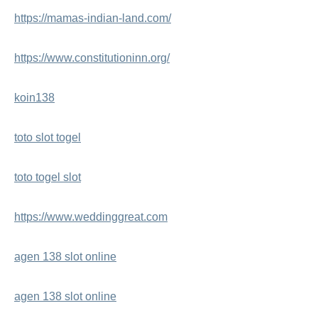
https://mamas-indian-land.com/
https://www.constitutioninn.org/
koin138
toto slot togel
toto togel slot
https://www.weddinggreat.com
agen 138 slot online
agen 138 slot online