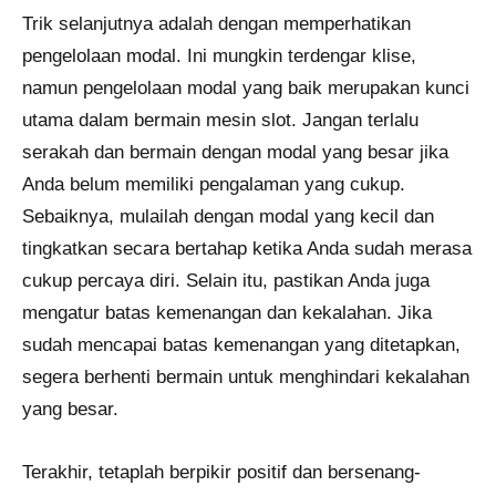
Trik selanjutnya adalah dengan memperhatikan
pengelolaan modal. Ini mungkin terdengar klise,
namun pengelolaan modal yang baik merupakan kunci
utama dalam bermain mesin slot. Jangan terlalu
serakah dan bermain dengan modal yang besar jika
Anda belum memiliki pengalaman yang cukup.
Sebaiknya, mulailah dengan modal yang kecil dan
tingkatkan secara bertahap ketika Anda sudah merasa
cukup percaya diri. Selain itu, pastikan Anda juga
mengatur batas kemenangan dan kekalahan. Jika
sudah mencapai batas kemenangan yang ditetapkan,
segera berhenti bermain untuk menghindari kekalahan
yang besar.
Terakhir, tetaplah berpikir positif dan bersenang-