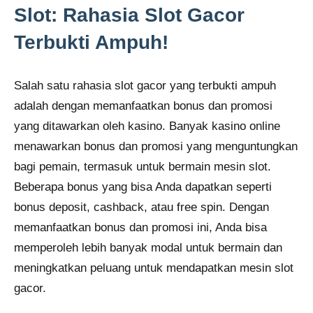
Slot: Rahasia Slot Gacor
Terbukti Ampuh!
Salah satu rahasia slot gacor yang terbukti ampuh
adalah dengan memanfaatkan bonus dan promosi
yang ditawarkan oleh kasino. Banyak kasino online
menawarkan bonus dan promosi yang menguntungkan
bagi pemain, termasuk untuk bermain mesin slot.
Beberapa bonus yang bisa Anda dapatkan seperti
bonus deposit, cashback, atau free spin. Dengan
memanfaatkan bonus dan promosi ini, Anda bisa
memperoleh lebih banyak modal untuk bermain dan
meningkatkan peluang untuk mendapatkan mesin slot
gacor.