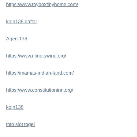
https://www.toyboxtinyhome.com/
koin138 daftar
Agen 138
https://www.illinoiswind.org/
https://mamas-indian-land.com/
https://www.constitutioninn.org/
koin138
toto slot togel