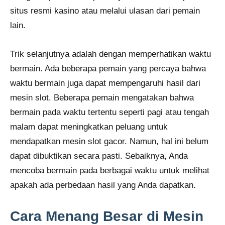
situs resmi kasino atau melalui ulasan dari pemain
lain.
Trik selanjutnya adalah dengan memperhatikan waktu
bermain. Ada beberapa pemain yang percaya bahwa
waktu bermain juga dapat mempengaruhi hasil dari
mesin slot. Beberapa pemain mengatakan bahwa
bermain pada waktu tertentu seperti pagi atau tengah
malam dapat meningkatkan peluang untuk
mendapatkan mesin slot gacor. Namun, hal ini belum
dapat dibuktikan secara pasti. Sebaiknya, Anda
mencoba bermain pada berbagai waktu untuk melihat
apakah ada perbedaan hasil yang Anda dapatkan.
Cara Menang Besar di Mesin