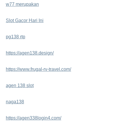
w77 merupakan
Slot Gacor Hari Ini
pg138 rtp
https://agen138.design/
https://www.frugal-rv-travel.com/
agen 138 slot
naga138
https://agen338login4.com/