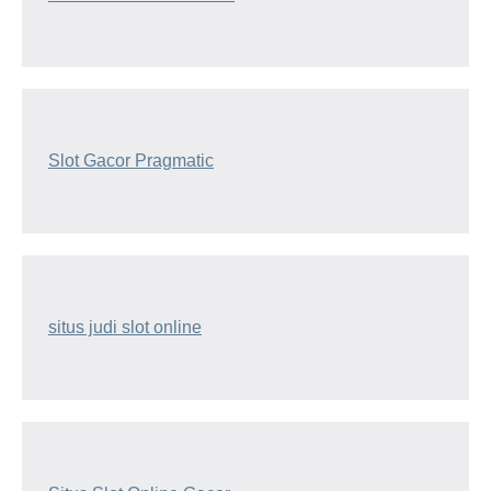
Slot Gacor Pragmatic
situs judi slot online