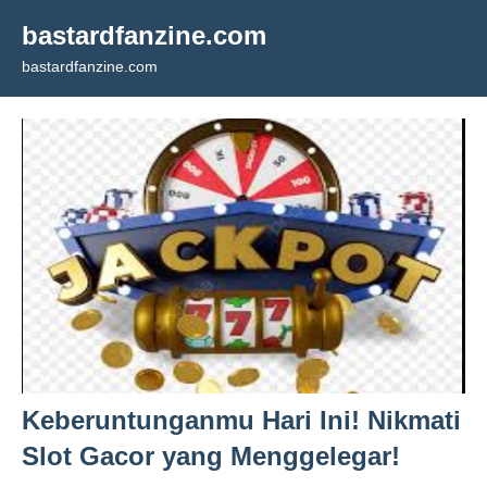
Skip
bastardfanzine.com
to
bastardfanzine.com
content
Keberuntunganmu Hari Ini! Nikmati
Slot Gacor yang Menggelegar!