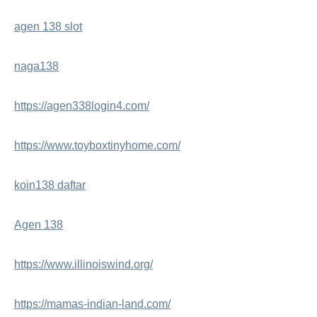
agen 138 slot
naga138
https://agen338login4.com/
https://www.toyboxtinyhome.com/
koin138 daftar
Agen 138
https://www.illinoiswind.org/
https://mamas-indian-land.com/