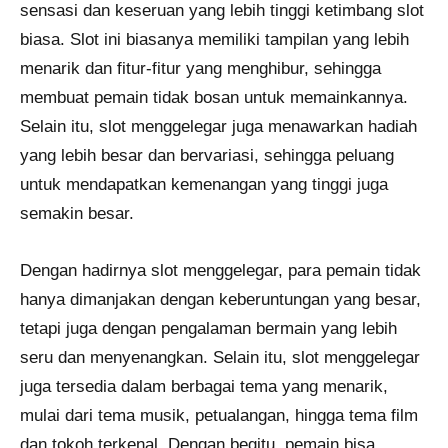
sensasi dan keseruan yang lebih tinggi ketimbang slot
biasa. Slot ini biasanya memiliki tampilan yang lebih
menarik dan fitur-fitur yang menghibur, sehingga
membuat pemain tidak bosan untuk memainkannya.
Selain itu, slot menggelegar juga menawarkan hadiah
yang lebih besar dan bervariasi, sehingga peluang
untuk mendapatkan kemenangan yang tinggi juga
semakin besar.
Dengan hadirnya slot menggelegar, para pemain tidak
hanya dimanjakan dengan keberuntungan yang besar,
tetapi juga dengan pengalaman bermain yang lebih
seru dan menyenangkan. Selain itu, slot menggelegar
juga tersedia dalam berbagai tema yang menarik,
mulai dari tema musik, petualangan, hingga tema film
dan tokoh terkenal. Dengan begitu, pemain bisa