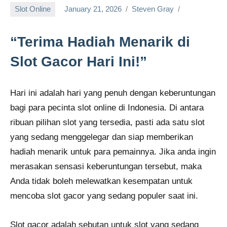
Slot Online
January 21, 2026
Steven Gray
“Terima Hadiah Menarik di
Slot Gacor Hari Ini!”
Hari ini adalah hari yang penuh dengan keberuntungan
bagi para pecinta slot online di Indonesia. Di antara
ribuan pilihan slot yang tersedia, pasti ada satu slot
yang sedang menggelegar dan siap memberikan
hadiah menarik untuk para pemainnya. Jika anda ingin
merasakan sensasi keberuntungan tersebut, maka
Anda tidak boleh melewatkan kesempatan untuk
mencoba slot gacor yang sedang populer saat ini.
Slot gacor adalah sebutan untuk slot yang sedang