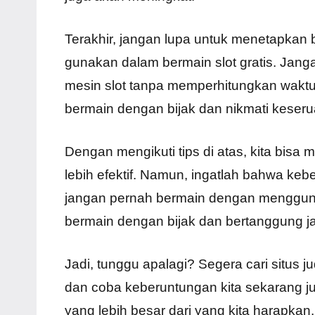
Terakhir, jangan lupa untuk menetapkan 
gunakan dalam bermain slot gratis. Jang
mesin slot tanpa memperhitungkan waktu 
bermain dengan bijak dan nikmati keserua
Dengan mengikuti tips di atas, kita bisa
lebih efektif. Namun, ingatlah bahwa kebe
jangan pernah bermain dengan menggunak
bermain dengan bijak dan bertanggung j
Jadi, tunggu apalagi? Segera cari situs 
dan coba keberuntungan kita sekarang j
yang lebih besar dari yang kita harapkan