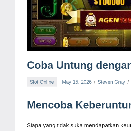
Coba Untung dengan 
Slot Online
May 15, 2026
Steven Gray
Mencoba Keberuntun
Siapa yang tidak suka mendapatkan keun