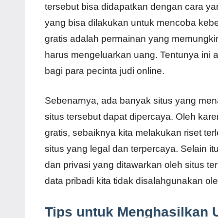
tersebut bisa didapatkan dengan cara 
yang bisa dilakukan untuk mencoba keber
gratis adalah permainan yang memungkin
harus mengeluarkan uang. Tentunya ini 
bagi para pecinta judi online.
Sebenarnya, ada banyak situs yang mena
situs tersebut dapat dipercaya. Oleh ka
gratis, sebaiknya kita melakukan riset ter
situs yang legal dan terpercaya. Selain i
dan privasi yang ditawarkan oleh situs t
data pribadi kita tidak disalahgunakan o
Tips untuk Menghasilkan U