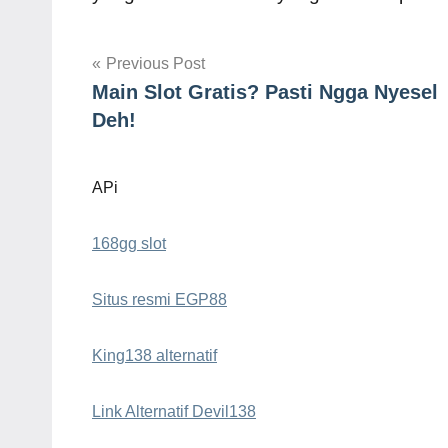
Post
Previous Post
Main Slot Gratis? Pasti Ngga Nyesel
navigation
Deh!
APi
168gg slot
Situs resmi EGP88
King138 alternatif
Link Alternatif Devil138