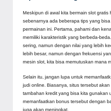
Meskipun di awal kita bermain slot gra
sebenarnya ada beberapa tips yang bisa 
permainan ini. Pertama, pahami dan kenal
memiliki karakteristik yang berbeda-bed
sering, namun dengan nilai yang lebih ke
lebih besar, namun dengan frekuensi yan
mesin slot, kita bisa memutuskan mana me
Selain itu, jangan lupa untuk memanfaat
judi online. Biasanya, situs tersebut aka
tambahan kredit yang bisa kita gunakan u
memanfaatkan bonus tersebut dengan b
juga akan meningkat.