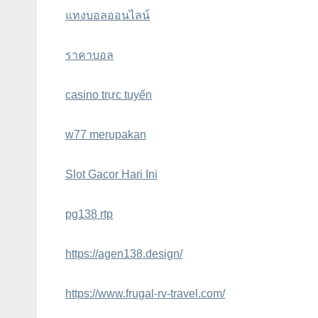
แทงบอลออนไลน์
ราคาบอล
casino trực tuyến
w77 merupakan
Slot Gacor Hari Ini
pg138 rtp
https://agen138.design/
https://www.frugal-rv-travel.com/