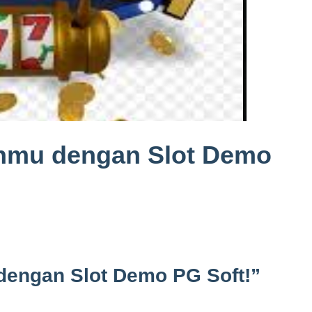
nmu dengan Slot Demo
engan Slot Demo PG Soft!”