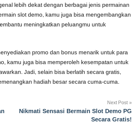
enal lebih dekat dengan berbagai jenis permainan
bermain slot demo, kamu juga bisa mengembangkan
t membantu meningkatkan peluangmu untuk
i menyediakan promo dan bonus menarik untuk para
o, kamu juga bisa memperoleh kesempatan untuk
rkan. Jadi, selain bisa berlatih secara gratis,
memenangkan hadiah besar secara cuma-cuma.
Next Post
an
Nikmati Sensasi Bermain Slot Demo PG
Secara Gratis!