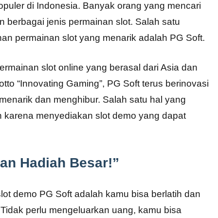
populer di Indonesia. Banyak orang yang mencari
berbagai jenis permainan slot. Salah satu
han permainan slot yang menarik adalah PG Soft.
rmainan slot online yang berasal dari Asia dan
otto “Innovating Gaming”, PG Soft terus berinovasi
menarik dan menghibur. Salah satu hal yang
h karena menyediakan slot demo yang dapat
an Hadiah Besar!”
lot demo PG Soft adalah kamu bisa berlatih dan
 Tidak perlu mengeluarkan uang, kamu bisa