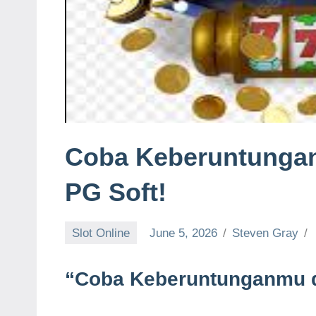
Coba Keberuntunga
PG Soft!
Slot Online
June 5, 2026
Steven Gray
“Coba Keberuntunganmu d