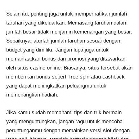
Selain itu, penting juga untuk memperhatikan jumlah
taruhan yang dikeluarkan. Memasang taruhan dalam
jumlah besar tidak menjamin kemenangan yang besar.
Sebaiknya, aturlah jumlah taruhan sesuai dengan
budget yang dimiliki. Jangan lupa juga untuk
memanfaatkan bonus dan promosi yang ditawarkan
oleh situs casino online. Biasanya, situs tersebut akan
memberikan bonus seperti free spin atau cashback
yang dapat meningkatkan peluangmu untuk
memenangkan hadiah.
Jika kamu sudah memahami tips dan trik bermain
yang menguntungkan, jangan ragu untuk mencoba
peruntunganmu dengan memainkan versi slot dengan