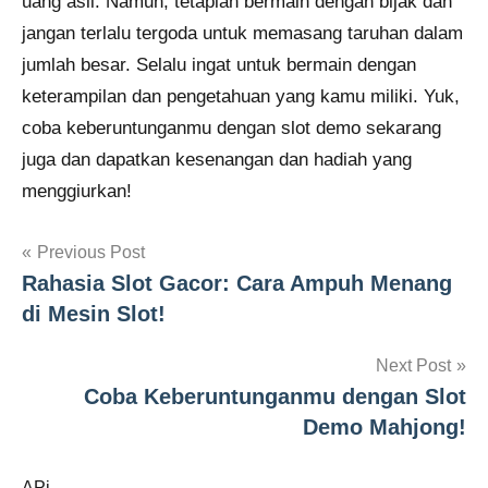
uang asli. Namun, tetaplah bermain dengan bijak dan
jangan terlalu tergoda untuk memasang taruhan dalam
jumlah besar. Selalu ingat untuk bermain dengan
keterampilan dan pengetahuan yang kamu miliki. Yuk,
coba keberuntunganmu dengan slot demo sekarang
juga dan dapatkan kesenangan dan hadiah yang
menggiurkan!
Post
Previous Post
Rahasia Slot Gacor: Cara Ampuh Menang
navigation
di Mesin Slot!
Next Post
Coba Keberuntunganmu dengan Slot
Demo Mahjong!
APi