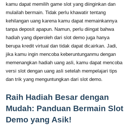
kamu dapat memilih game slot yang diinginkan dan
mulailah bermain. Tidak perlu khawatir tentang
kehilangan uang karena kamu dapat memainkannya
tanpa deposit apapun. Namun, perlu diingat bahwa
hadiah yang diperoleh dari slot demo juga hanya
berupa kredit virtual dan tidak dapat dicairkan. Jadi,
jika kamu ingin mencoba keberuntunganmu dengan
memenangkan hadiah uang asli, kamu dapat mencoba
versi slot dengan uang asli setelah mempelajari tips
dan trik yang menguntungkan dari slot demo.
Raih Hadiah Besar dengan
Mudah: Panduan Bermain Slot
Demo yang Asik!